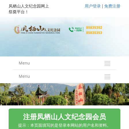
凤栖山人文纪念园网上
用户登录
|
免费注册
祭奠平台！
85835352
85835353
Menu
Menu
注册凤栖山人文纪念园会员
提示：本页面填写的是登录本网站的用户名和资料。